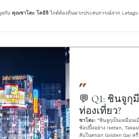
คุยกับ
คุณซาโตะ โคอิจิ
ไกด์ท้องถิ่นมากประสบการณ์จาก Letago Jap
💬 Q1: ชินจูก
ท่องเที่ยว?
ซาโตะ:
“ชินจูกุเป็นเหมือนเม
ช้อปปิ้งอย่าง Isetan, Tak
ลับในตรอก Golden Gai หรื