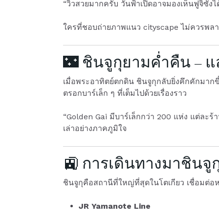
“วิวสวยมากครับ วันฟ้าเปิดอาจมองเห็นฟูจิซังได
ใครที่ชอบถ่ายภาพแนว cityscape ไม่ควรพลาด 
🌃 ชินจูกุยามค่ำคืน – แส
เมื่อพระอาทิตย์ตกดิน ชินจูกุกลับยิ่งคึกคักมากขึ
ตรอกบาร์เล็ก ๆ ที่เต็มไปด้วยเรื่องราว
“Golden Gai มีบาร์เล็กกว่า 200 แห่ง แต่ละร้าน
เล่าอย่างภาคภูมิใจ
🚉 การเดินทางมาชินจูก
ชินจูกุคือสถานีที่ใหญ่ที่สุดในโตเกียว เชื่อมต่
JR Yamanote Line