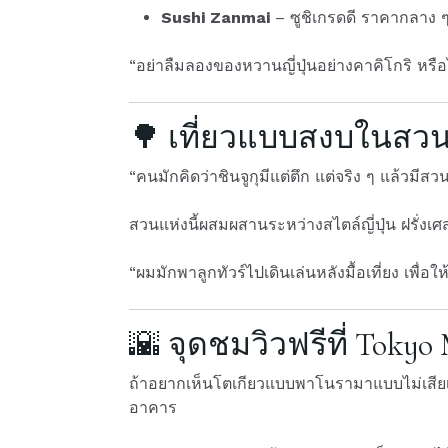
Sushi Zanmai
– ซูชิเกรดดี ราคากลาง ๆ
“อย่าลืมลองของหวานญี่ปุ่นอย่างคาคิโกริ ห
🌳 เที่ยวแบบสงบในสวนชิ
“คนมักคิดว่าชินจูกุมีแต่ตึก แต่จริง ๆ แล้วม
สวนแห่งนี้ผสมผสานระหว่างสไตล์ญี่ปุ่น ฝรั่งเ
“ผมมักพาลูกทัวร์ไปเดินเล่นหลังมื้อเที่ยง เพื่อ
🌇 จุดชมวิวฟรีที่ Tokyo
ถ้าอยากเห็นโตเกียวแบบพาโนรามาแบบไม่เสีย
อาคาร