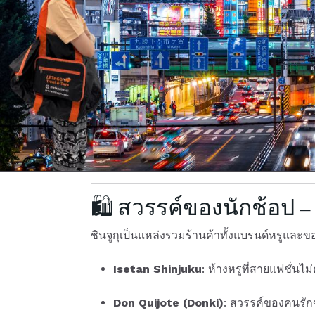
🛍️ สวรรค์ของนักช้อป – 
ชินจูกุเป็นแหล่งรวมร้านค้าทั้งแบรนด์หรูและข
Isetan Shinjuku
: ห้างหรูที่สายแฟชั่น
Don Quijote (Donki)
: สวรรค์ของคนรักข