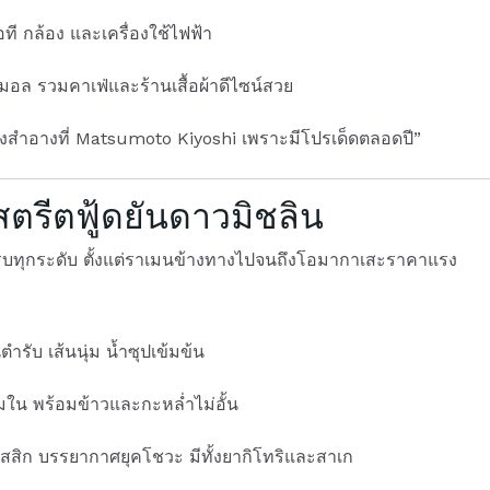
อที กล้อง และเครื่องใช้ไฟฟ้า
นิมอล รวมคาเฟ่และร้านเสื้อผ้าดีไซน์สวย
งสำอางที่ Matsumoto Kiyoshi เพราะมีโปรเด็ดตลอดปี”
 สตรีตฟู้ดยันดาวมิชลิน
ครบทุกระดับ ตั้งแต่ราเมนข้างทางไปจนถึงโอมากาเสะราคาแรง
ำรับ เส้นนุ่ม น้ำซุปเข้มข้น
ใน พร้อมข้าวและกะหล่ำไม่อั้น
สสิก บรรยากาศยุคโชวะ มีทั้งยากิโทริและสาเก