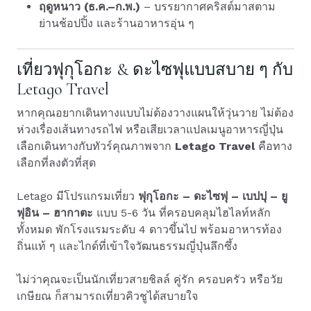
ฤดูหนาว (ธ.ค.–ก.พ.)
– บรรยากาศคริสต์มาสตาม
ย่านช้อปปิ้ง และร้านอาหารอุ่น ๆ
เที่ยวฟุกุโอกะ & ดะไซฟุแบบสบาย ๆ กับ
Letago Travel
หากคุณอยากเดินทางแบบไม่ต้องวางแผนให้วุ่นวาย ไม่ต้อง
ห่วงเรื่องเส้นทางรถไฟ หรือเสียเวลาแปลเมนูอาหารญี่ปุ่น
เลือกเดินทางกับทัวร์คุณภาพจาก
Letago Travel
คือทาง
เลือกที่ลงตัวที่สุด
Letago มีโปรแกรมเที่ยว
ฟุกุโอกะ – ดะไซฟุ – เบปปุ – ยู
ฟุอิน – ฮากาตะ
แบบ 5-6 วัน ที่ครอบคลุมไฮไลท์หลัก
ทั้งหมด พักโรงแรมระดับ 4 ดาวขึ้นไป พร้อมอาหารท้อง
ถิ่นแท้ ๆ และไกด์ที่เข้าใจวัฒนธรรมญี่ปุ่นลึกซึ้ง
ไม่ว่าคุณจะเป็นนักเที่ยวสายชิลล์ คู่รัก ครอบครัว หรือวัย
เกษียณ ก็สามารถเที่ยวคิวชูได้สบายใจ