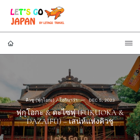
คิวชู (ฟุกุโอกะ) / โอกินาว่า
DEC 5, 2023
ฟุกุโอกะ & ดะไซฟุ (FUKUOKA &
DAZAIFU) – เสน่ห์แห่งคิวชู