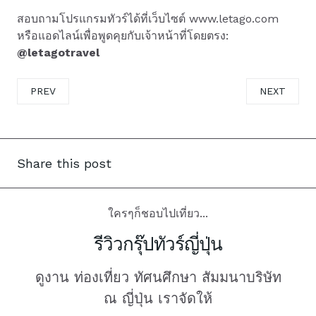
สอบถามโปรแกรมทัวร์ได้ที่เว็บไซต์ www.letago.com
หรือแอดไลน์เพื่อพูดคุยกับเจ้าหน้าที่โดยตรง:
@letagotravel
PREVIOUS ARTICLE: BEPPU (เมืองโอะอิตะ) – แหล่งออนเซ็นชื่อดัง
NEXT ARTICL
PREV
NEXT
Share this post
ใครๆก็ชอบไปเที่ยว...
รีวิวกรุ๊ปทัวร์ญี่ปุ่น
ดูงาน ท่องเที่ยว ทัศนศึกษา สัมมนาบริษัท
ณ ญี่ปุ่น เราจัดให้