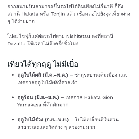
จากสนามบินสามารถขึ้นรถไฟใต้ดินเพียงไม่กี่นาที ก็ถึง
สถานี Hakata หรือ Tenjin แล้ว เชื่อมต่อไปยังจุดเที่ยวต่าง
ๆ ได้ง่ายมาก
ไปดะไซฟุก็แค่ต่อรถไฟสาย Nishitetsu ลงที่สถานี
Dazaifu ใช้เวลาไม่ถึงครึ่งชั่วโมง
เที่ยวได้ทุกฤดู ไม่มีเบื่อ
ฤดูใบไม้ผลิ (มี.ค.–พ.ค.)
– ซากุระบานเต็มเมือง และ
เทศกาลฤดูใบไม้ผลิที่ศาลเจ้า
ฤดูร้อน (มิ.ย.–ส.ค.)
– เทศกาล Hakata Gion
Yamakasa ที่คึกคักมาก
ฤดูใบไม้ร่วง (ก.ย.–พ.ย.)
– ใบไม้เปลี่ยนสีในสวน
สาธารณะและวัดต่าง ๆ สวยงามมาก