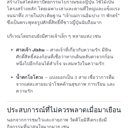
สร้างในสไตล์สถาปัตยกรรมโบราณของญี่ปุ่น ใช้ไม้เป็น
โครงสร้างหลัก โดยเฉพาะเสาและคานที่ใหญ่และแข็งแรง
จนน่าทึ่ง ภายในประดิษฐาน “เจ้าแม่กวนอิมปาง 11 พักตร์”
ซึ่งเป็นพระพุทธรูปศักดิ์สิทธิ์ที่ชาวญี่ปุ่นนับถือมาก
บริเวณโดยรอบยังมีศาลเจ้าเล็ก ๆ หลายแห่ง เช่น
ศาลเจ้า Jishu
– ศาลเจ้าที่เกี่ยวกับความรัก มีหิน
ศักดิ์สิทธิ์สองก้อนที่เชื่อว่าหากเดินหลับตาจากก้อน
หนึ่งไปอีกก้อนได้สำเร็จ จะสมหวังในความรัก
น้ำตกโอโตวะ
– แบ่งออกเป็น 3 สาย เชื่อว่าการดื่ม
จากแต่ละสายจะนำโชคด้านสุขภาพ การเรียน และ
ความรัก
ประสบการณ์ที่ไม่ควรพลาดเมื่อมาเยือน
นอกจากการชมวิวและถ่ายภาพ วัดคิโยมิสึเดระยังมี
กิจกรรมที่น่าสนใจมากมาย เช่น