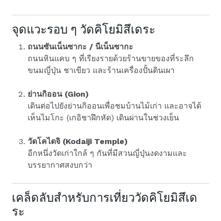
จุดแวะรอบ ๆ วัดคิโยมิสึเดระ
ถนนซันเน็นซากะ / นีเน็นซากะ
ถนนหินแคบ ๆ ที่เรียงรายด้วยร้านขายของที่ระลึก
ขนมญี่ปุ่น ชาเขียว และร้านเครื่องปั้นดินเผา
ย่านกิออน (Gion)
เดินต่อไปยังย่านกิออนเพื่อชมบ้านไม้เก่า และอาจได้
เห็นไมโกะ (เกอิชาฝึกหัด) เดินผ่านในช่วงเย็น
วัดโคไดจิ (Kodaiji Temple)
อีกหนึ่งวัดเก่าใกล้ ๆ กันที่มีสวนญี่ปุ่นงดงามและ
บรรยากาศสงบกว่า
เคล็ดลับสำหรับการเที่ยววัดคิโยมิสึเด
ระ