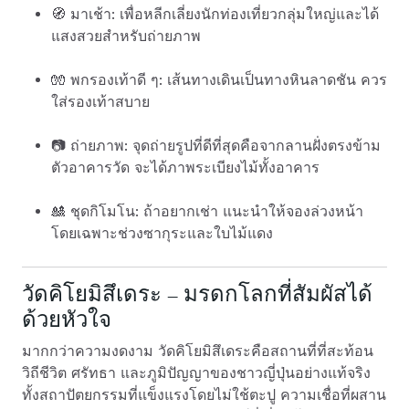
🧭 มาเช้า: เพื่อหลีกเลี่ยงนักท่องเที่ยวกลุ่มใหญ่และได้
แสงสวยสำหรับถ่ายภาพ
🧤 พกรองเท้าดี ๆ: เส้นทางเดินเป็นทางหินลาดชัน ควร
ใส่รองเท้าสบาย
📷 ถ่ายภาพ: จุดถ่ายรูปที่ดีที่สุดคือจากลานฝั่งตรงข้าม
ตัวอาคารวัด จะได้ภาพระเบียงไม้ทั้งอาคาร
🎎 ชุดกิโมโน: ถ้าอยากเช่า แนะนำให้จองล่วงหน้า
โดยเฉพาะช่วงซากุระและใบไม้แดง
วัดคิโยมิสึเดระ – มรดกโลกที่สัมผัสได้
ด้วยหัวใจ
มากกว่าความงดงาม วัดคิโยมิสึเดระคือสถานที่ที่สะท้อน
วิถีชีวิต ศรัทธา และภูมิปัญญาของชาวญี่ปุ่นอย่างแท้จริง
ทั้งสถาปัตยกรรมที่แข็งแรงโดยไม่ใช้ตะปู ความเชื่อที่ผสาน