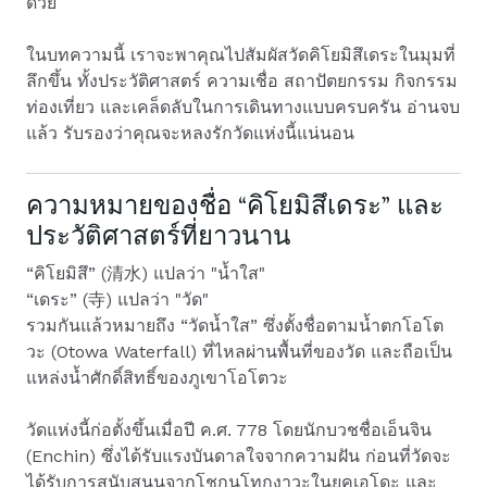
ด้วย
ในบทความนี้ เราจะพาคุณไปสัมผัสวัดคิโยมิสึเดระในมุมที่
ลึกขึ้น ทั้งประวัติศาสตร์ ความเชื่อ สถาปัตยกรรม กิจกรรม
ท่องเที่ยว และเคล็ดลับในการเดินทางแบบครบครัน อ่านจบ
แล้ว รับรองว่าคุณจะหลงรักวัดแห่งนี้แน่นอน
ความหมายของชื่อ “คิโยมิสึเดระ” และ
ประวัติศาสตร์ที่ยาวนาน
“คิโยมิสึ” (清水) แปลว่า "น้ำใส"
“เดระ” (寺) แปลว่า "วัด"
รวมกันแล้วหมายถึง “วัดน้ำใส” ซึ่งตั้งชื่อตามน้ำตกโอโต
วะ (Otowa Waterfall) ที่ไหลผ่านพื้นที่ของวัด และถือเป็น
แหล่งน้ำศักดิ์สิทธิ์ของภูเขาโอโตวะ
วัดแห่งนี้ก่อตั้งขึ้นเมื่อปี ค.ศ. 778 โดยนักบวชชื่อเอ็นจิน
(Enchin) ซึ่งได้รับแรงบันดาลใจจากความฝัน ก่อนที่วัดจะ
ได้รับการสนับสนุนจากโชกุนโทกุงาวะในยุคเอโดะ และ