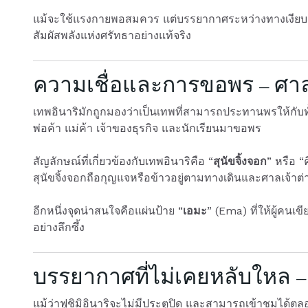
แม้จะใช้แรงกายพอสมควร แต่บรรยากาศระหว่างทางเงียบสงบ
สัมผัสพลังแห่งศรัทธาอย่างแท้จริง
ความเชื่อและการขอพร – ศาลเ
เทพอินาริมักถูกมองว่าเป็นเทพที่สามารถประทานพรให้กับทั้งค
พ่อค้า แม่ค้า เจ้าของธุรกิจ และนักเรียนมาขอพร
สัญลักษณ์ที่เกี่ยวข้องกับเทพอินาริคือ “
สุนัขจิ้งจอก
” หรือ “
สุนัขจิ้งจอกถือกุญแจหรือข้าวอยู่ตามทางเดินและศาลเจ้าต
อีกหนึ่งจุดน่าสนใจคือแผ่นป้าย “
เอมะ
” (Ema) ที่ให้ผู้คนเ
อย่างลึกซึ้ง
บรรยากาศที่ไม่เคยหลับใหล – 
แม้ว่าฟูชิมิอินาริจะไม่มีประตูปิด และสามารถเข้าชมได้ตลอ