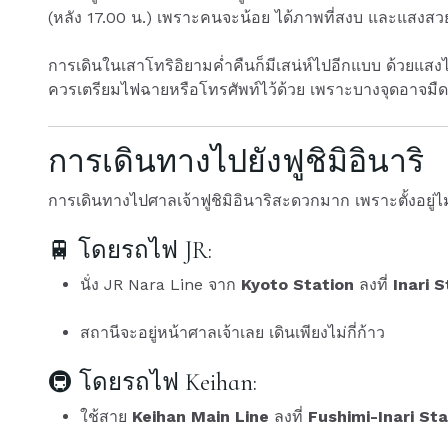
(หลัง 17.00 น.) เพราะคนจะน้อย ได้ภาพที่สงบ และแสงสวย
การเดินในเสาโทริอิยามค่ำคืนก็มีเสน่ห์ไปอีกแบบ ด้วยแสง
ควรเตรียมไฟฉายหรือโทรศัพท์ไว้ด้วย เพราะบางจุดอาจมื
การเดินทางไปยังฟูชิมิอินาริ
การเดินทางไปศาลเจ้าฟูชิมิอินาริสะดวกมาก เพราะตั้งอยู
🚆 โดยรถไฟ JR:
นั่ง JR Nara Line จาก
Kyoto Station
ลงที่
Inari S
สถานีจะอยู่หน้าศาลเจ้าเลย เดินเพียงไม่กี่ก้าว
🚇 โดยรถไฟ Keihan:
ใช้สาย
Keihan Main Line
ลงที่
Fushimi-Inari Sta