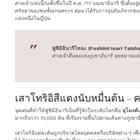
ศาลเจ้าแห่งนี้ก่อตั้งขึ้นในปี ค.ศ. 711 บนเขาอินาริ ซึ่งตั
ศรัทธาของชนชั้นเกษตรกร ต่อมาได้รับการอุปถัมภ์จากชนชั
แห่งหนึ่งในญี่ปุ่น
ฟูชิมิอินาริไทฉะ (Fushimi Inari Taish
ศาลเจ้าสีแดงแห่งภูเขาอินาริ จุดหมาย
เสาโทริอิสีแดงนับหมื่นต้น –
จุดเด่นที่ทำให้ฟูชิมิอินาริเป็นที่รู้จักในระดับโลกคือ
อุโมงค์
มากถึงกว่า 10,000 ต้น ที่เรียงรายขึ้นไปตามเส้นทางภูเขา
เสาโทริอิแต่ละต้นถูกบริจาคโดยบุคคลหรือบริษัทต่าง ๆ เพื่