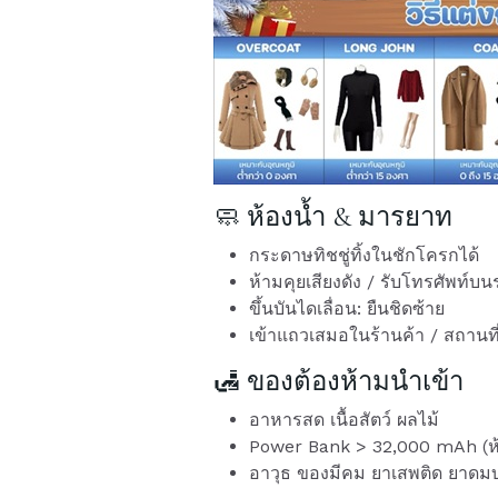
🧼 ห้องน้ำ & มารยาท
กระดาษทิชชู่ทิ้งในชักโครกได้
ห้ามคุยเสียงดัง / รับโทรศัพท์บ
ขึ้นบันไดเลื่อน: ยืนชิดซ้าย
เข้าแถวเสมอในร้านค้า / สถาน
🛃 ของต้องห้ามนำเข้า
อาหารสด เนื้อสัตว์ ผลไม้
Power Bank > 32,000 mAh (ห
อาวุธ ของมีคม ยาเสพติด ยาดม