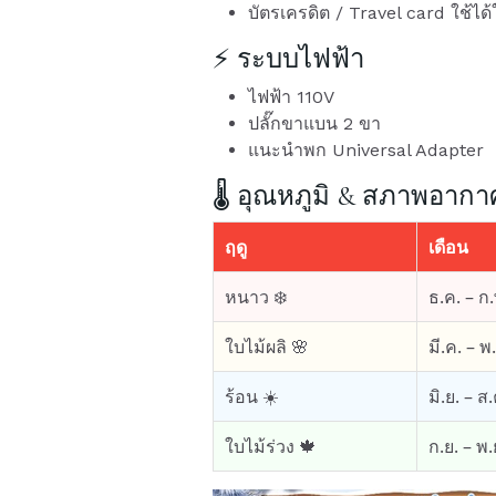
บัตรเครดิต / Travel card ใช้ได
⚡ ระบบไฟฟ้า
ไฟฟ้า 110V
ปลั๊กขาแบน 2 ขา
แนะนำพก Universal Adapter
🌡️ อุณหภูมิ & สภาพอากา
ฤดู
เดือน
หนาว ❄️
ธ.ค. – ก.
ใบไม้ผลิ 🌸
มี.ค. – พ
ร้อน ☀️
มิ.ย. – ส.
ใบไม้ร่วง 🍁
ก.ย. – พ.