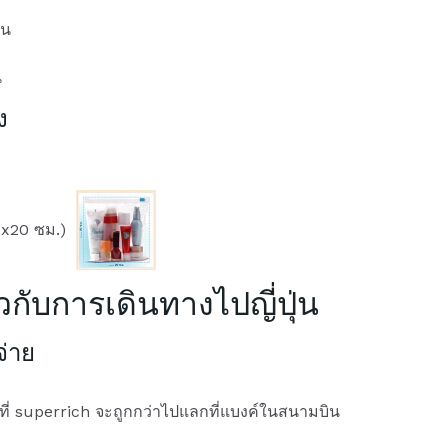
บน
น
ง
0x20 ซม.)
ี่ยวกับการเดินทางไปญี่ปุ่น
จ่าย
่ superrich จะถูกกว่าไปแลกที่แบงค์ในสนามบิน