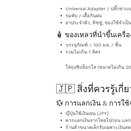
Universal Adapter / ปลั๊กขาแ
ร่มพับ / เสื้อกันฝน
ยาประจำตัว, ทิชชู่, ของใช้จำเป็
🧴 ของเหลวที่นำขึ้นเครื่อ
บรรจุภัณฑ์ ≤ 100 มล. / ชิ้น
รวมไม่เกิน 1 ลิตร
ใส่ถุงซิปล็อกใส (ขนาดไม่เกิน 2
🇯🇵 สิ่งที่ควรรู้เก
💱 การแลกเงิน & การใช้
ญี่ปุ่นใช้เงินเยน (JPY)
ควรแลกเงินจากไทยไปก่อน แลกที
ร้านค้าขนาดเล็กรับเฉพาะเงินสด