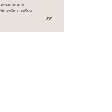
เดินทางออกนอก
งพักอาศัย + เตรียม