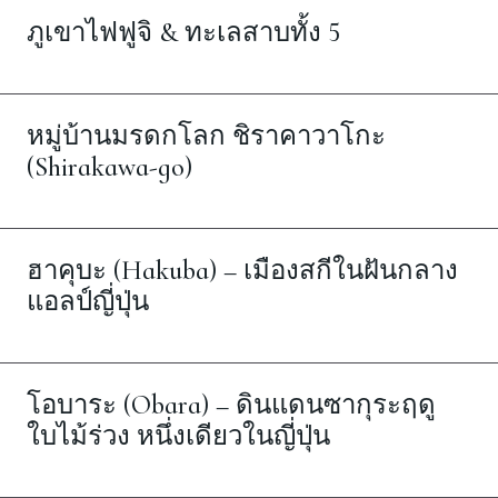
ภูเขาไฟฟูจิ & ทะเลสาบทั้ง 5
หมู่บ้านมรดกโลก ชิราคาวาโกะ
(Shirakawa-go)
ฮาคุบะ (Hakuba) – เมืองสกีในฝันกลาง
แอลป์ญี่ปุ่น
โอบาระ (Obara) – ดินแดนซากุระฤดู
ใบไม้ร่วง หนึ่งเดียวในญี่ปุ่น